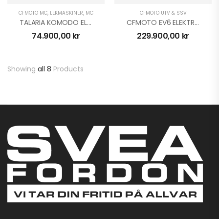
CFMOTO MC
,
LEKMASKINER
,
MC
CFMOTO UTV & SSV
TALARIA KOMODO ELCROSS
CFMOTO EV6 ELEKTRISK UTV
74.900,00
kr
229.900,00
kr
Showing
all 8
Products