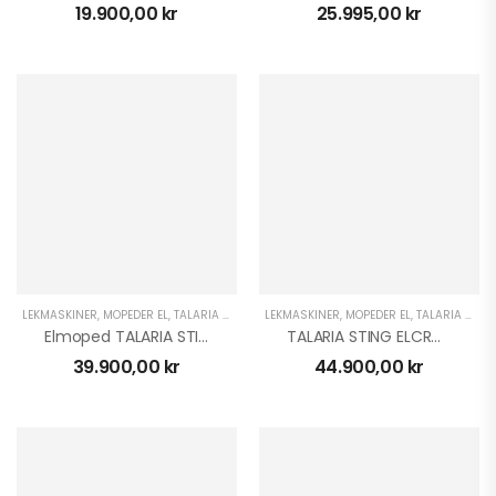
19.900,00
kr
25.995,00
kr
GOES TERROX 1000
PRO HIGHLAND | T3B
146.900,00
kr
para 3.000 kr
PLOGKAMPANJ
CFMOTO ATV
3.995,00
kr
6.995,00
kr
TALARIA STING R
LEKMASKINER
,
MOPEDER EL
,
TALARIA ELCROSS
LEKMASKINER
,
MOPEDER EL
,
TALARIA ELCROSS
ELCROSS 2025
Elmoped TALARIA STING XXX STREET
TALARIA STING ELCROSS
54.900,00
kr
39.900,00
kr
44.900,00
kr