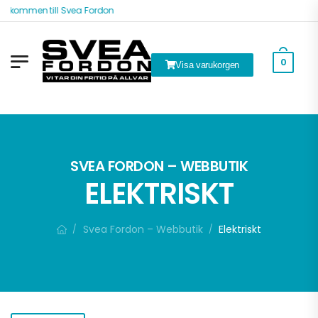
älkommen till Svea Fordon
0
Visa varukorgen
k
SVEA FORDON – WEBBUTIK
ELEKTRISKT
Svea Fordon – Webbutik
Elektriskt
/
/