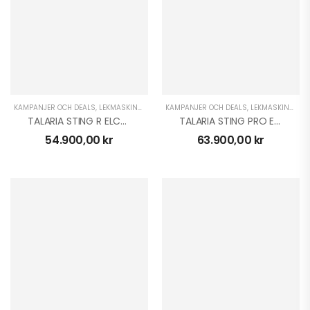
KAMPANJER OCH DEALS
,
LEKMASKINER
,
MOPEDER EL
KAMPANJER OCH DEALS
,
TALARIA ELCROSS
,
LEKMASKINER
,
MO
TALARIA STING R ELCROSS 2025
TALARIA STING PRO ELCROSS
54.900,00
kr
63.900,00
kr