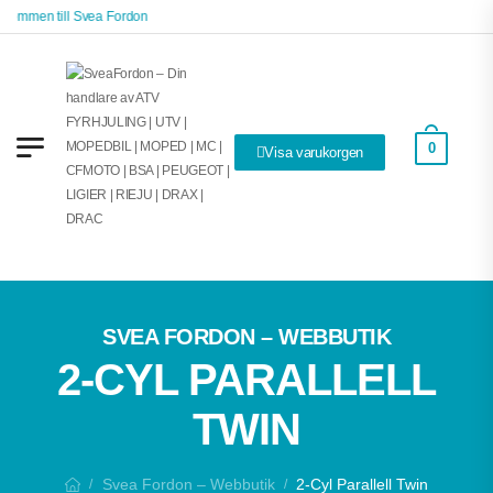
ommen till Svea Fordon
0
Visa varukorgen
SVEA FORDON – WEBBUTIK
2-CYL PARALLELL
TWIN
Svea Fordon – Webbutik
2-Cyl Parallell Twin
/
/