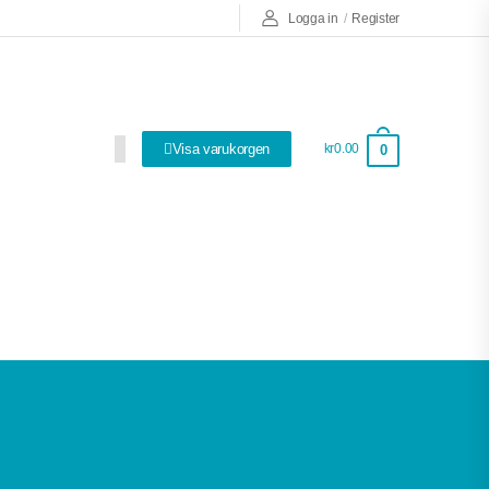
Logga in
/
Register
Visa varukorgen
kr0.00
0
Så bra att ha!