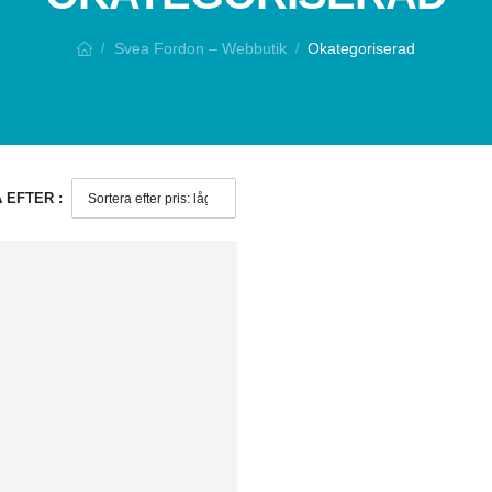
Svea Fordon – Webbutik
Okategoriserad
/
/
 EFTER :