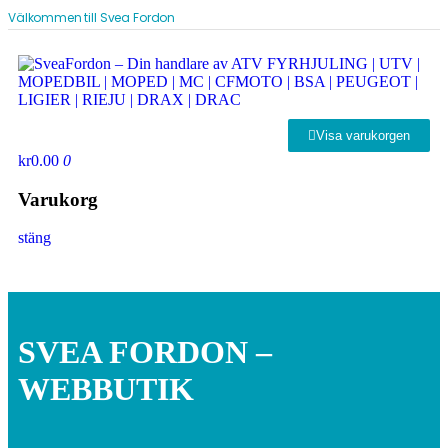
Välkommen till Svea Fordon
Visa varukorgen
kr0.00
0
Varukorg
stäng
SVEA FORDON –
WEBBUTIK