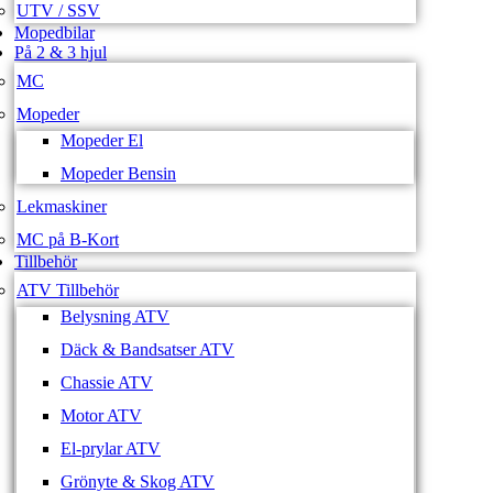
UTV / SSV
Mopedbilar
På 2 & 3 hjul
MC
Mopeder
Mopeder El
Mopeder Bensin
Lekmaskiner
MC på B-Kort
Tillbehör
ATV Tillbehör
Belysning ATV
Däck & Bandsatser ATV
Chassie ATV
Motor ATV
El-prylar ATV
Grönyte & Skog ATV