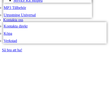
Service Kit Moped
MP3 Tillbehör
Utrustning Universal
Kontakta oss
Kontakta direkt
Köpa
Verkstad
Så bra att ha!
Så bra att ha!
SVEA FORDON –
WEBBUTIK