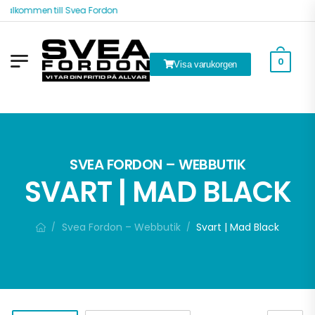
Välkommen till Svea Fordon
0
Visa varukorgen
ök
SVEA FORDON – WEBBUTIK
SVART | MAD BLACK
Svea Fordon – Webbutik
Svart | Mad Black
/
/