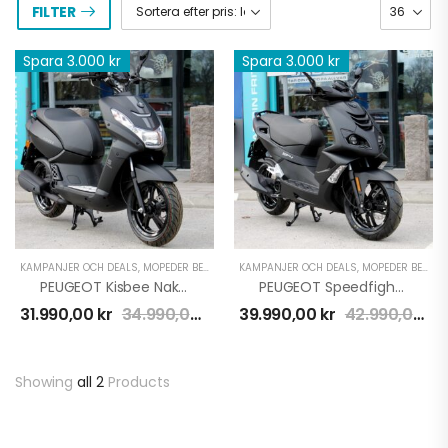
FILTER
Spara 3.000 kr
Spara 3.000 kr
KAMPANJER OCH DEALS
,
MOPEDER BENSIN
,
PEUGEOT
KAMPANJER OCH DEALS
,
MOPEDER BENSIN
PEUGEOT Kisbee Naked 4T | 45 | Mad Black | Kampanj
PEUGEOT Speedfight 4T | 45 | Mad Black | Kampanj
31.990,00
kr
34.990,00
kr
39.990,00
kr
42.990,00
kr
Showing
all 2
Products