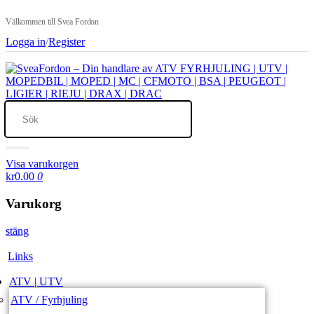
Välkommen till Svea Fordon
Logga in
/
Register
Visa varukorgen
kr0.00
0
Varukorg
stäng
Links
ATV | UTV
ATV / Fyrhjuling