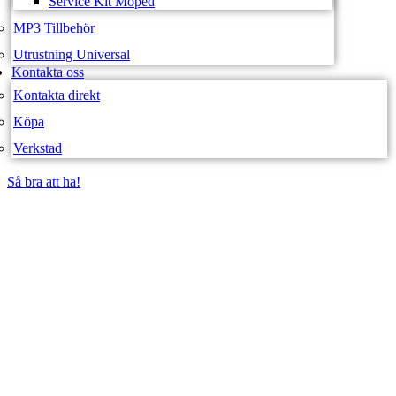
Service Kit Moped
MP3 Tillbehör
Utrustning Universal
Kontakta oss
Kontakta direkt
Köpa
Verkstad
Så bra att ha!
Så bra att ha!
SVEA FORDON –
WEBBUTIK