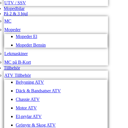
UTV / SSV
Mopedbilar
På 2 & 3 hjul
MC
Mopeder
Mopeder El
Mopeder Bensin
Lekmaskiner
MC på B-Kort
Tillbehör
ATV Tillbehör
Belysning ATV
Däck & Bandsatser ATV
Chassie ATV
Motor ATV
El-prylar ATV
Grönyte & Skog ATV