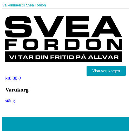
Välkommen till Svea Fordon
Visa varukorgen
kr0.00
0
Varukorg
stäng