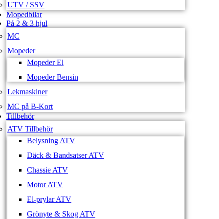
UTV / SSV
Mopedbilar
På 2 & 3 hjul
MC
Mopeder
Mopeder El
Mopeder Bensin
Lekmaskiner
MC på B-Kort
Tillbehör
ATV Tillbehör
Belysning ATV
Däck & Bandsatser ATV
Chassie ATV
Motor ATV
El-prylar ATV
Grönyte & Skog ATV