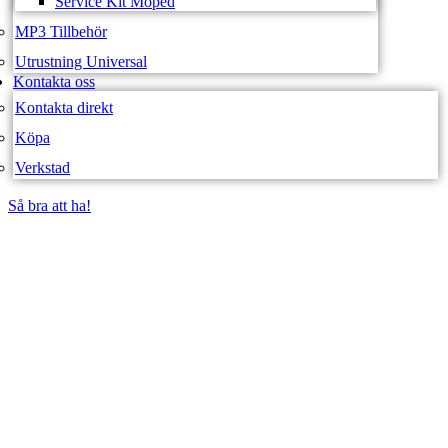
Service Kit Moped
MP3 Tillbehör
Utrustning Universal
Kontakta oss
Kontakta direkt
Köpa
Verkstad
Så bra att ha!
Så bra att ha!
SVEA FORDON –
WEBBUTIK