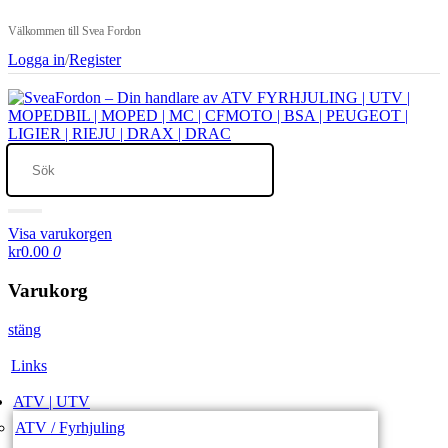
Välkommen till Svea Fordon
Logga in
/
Register
Visa varukorgen
kr0.00
0
Varukorg
stäng
Links
ATV | UTV
ATV / Fyrhjuling