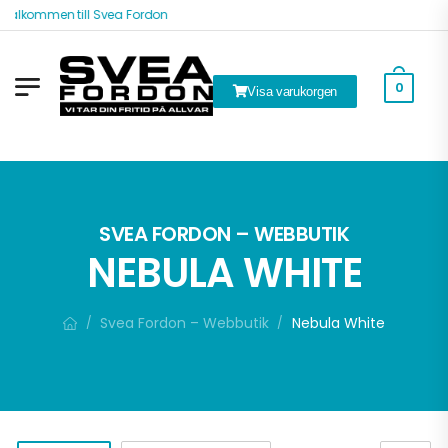
Välkommen till Svea Fordon
0
Visa varukorgen
ök
SVEA FORDON – WEBBUTIK
NEBULA WHITE
Svea Fordon – Webbutik
Nebula White
/
/