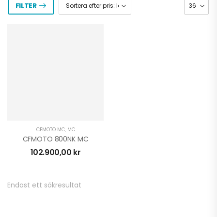
FILTER
CFMOTO MC
,
MC
CFMOTO 800NK MC
102.900,00
kr
TALARIA KOMODO
Endast ett sökresultat
ELCROSS
74.900,00
kr