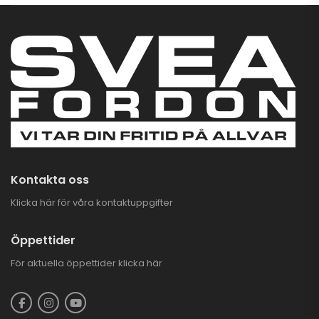
BlackWolf Flistugg
Med Elstart | B&S
13,5HK GEN3
23.900,00
kr
CFMOTO CFORCE
625 TOURING EFI
EPS 4X4
93.900,00
kr
–
97.900,00
kr
Kontakta oss
Klicka här för våra kontaktuppgifter
Öppettider
För aktuella öppettider
klicka här