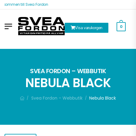
lkommen till Svea Fordon
0
Visa varukorgen
k
SVEA FORDON – WEBBUTIK
NEBULA BLACK
Svea Fordon – Webbutik
Nebula Black
/
/