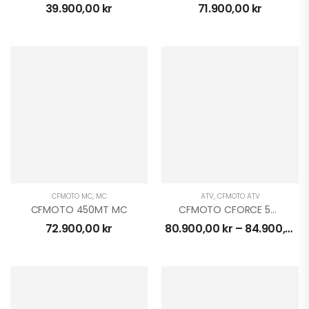
39.900,00
kr
71.900,00
kr
GOES TERROX 1000
PRO HIGHLAND | T3B
146.900,00
kr
TALARIA STING R
ELCROSS 2025
54.900,00
kr
para 5.000 kr
Elmoped Super Soco
CFMOTO MC
,
MC
ATV
,
CFMOTO ATV
TSX 3000W KAMPANJ
CFMOTO 450MT MC
CFMOTO CFORCE 520 TOURING EFi EPS 4X4
34.900,00
kr
72.900,00
kr
80.900,00
kr
–
84.900,00
k
39.900,00
kr