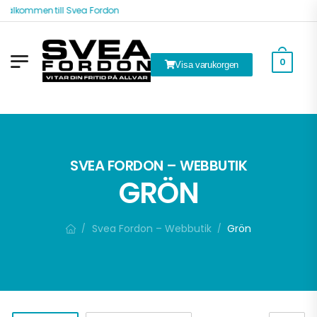
Välkommen till Svea Fordon
0
Visa varukorgen
ök
SVEA FORDON – WEBBUTIK
GRÖN
Svea Fordon – Webbutik
Grön
/
/