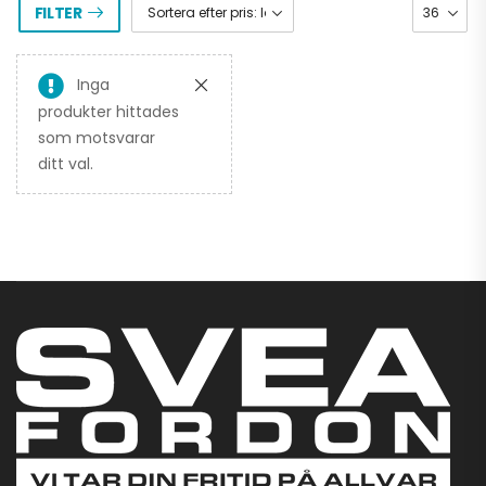
FILTER
Inga
produkter hittades
som motsvarar
ditt val.
GOES 500 L EPS
TERROX BY
CFMOTO T3B
69.900,00
kr