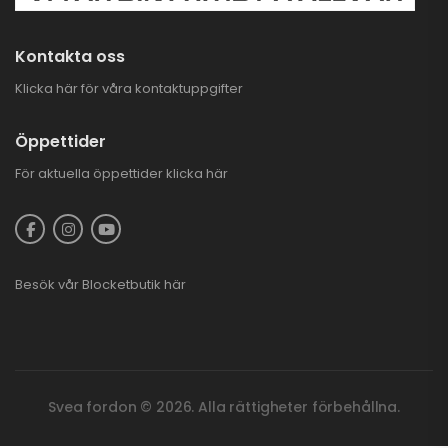
BlackWolf Flistugg
Kontakta oss
Med Elstart | B&S
150
25.900,00
kr
Klicka här för våra kontaktuppgifter
Öppettider
ara 3.000 kr
PLOGKAMPANJ
CFMOTO ATV
För aktuella öppettider
klicka här
3.995,00
kr
6.995,00
kr
Besök vår
Blocketbutik
här
Svea fordon © 2026. Alla rättigheter förbehållna.