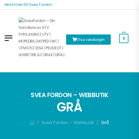
Välkommen till Svea Fordon
k
0
Visa varukorgen
SVEA FORDON – WEBBUTIK
GRÅ
Svea Fordon – Webbutik
Grå
/
/