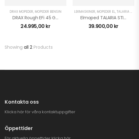
DRAX MOPEDER
,
MOPEDER BENSIN
LEKMASKINER
,
MOPEDER EL
,
TALARIA ELCROSS
BlackWolf Flistugg
DRAX Rough EFi 45 Grå
Elmoped TALARIA STING XXX STREET
Med Elstart | B&S 150
24.995,00
kr
39.900,00
kr
25.900,00
kr
Showing
all 2
Products
Stubbfräs SG-8 IB
25.995,00
kr
CFMOTO Plogarm
Flex
Kontakta oss
1.890,00
kr
Klicka här för våra kontaktuppgifter
Öppettider
För aktuella öppettider
klicka här