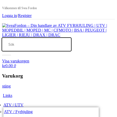
Välkommen till Svea Fordon
Logga in
/
Register
Visa varukorgen
kr0.00
0
Varukorg
stäng
Links
ATV | UTV
ATV / Fyrhjuling