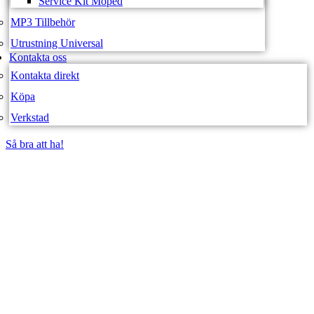
Service Kit Moped
MP3 Tillbehör
Utrustning Universal
Kontakta oss
Kontakta direkt
Köpa
Verkstad
Så bra att ha!
Så bra att ha!
SVEA FORDON –
WEBBUTIK