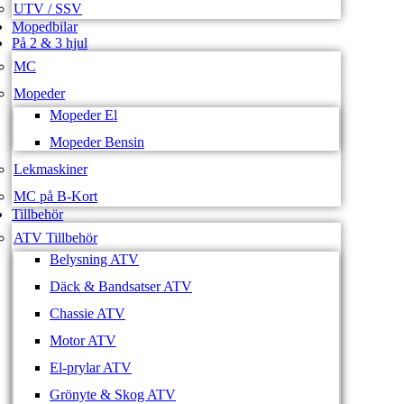
UTV / SSV
Mopedbilar
På 2 & 3 hjul
MC
Mopeder
Mopeder El
Mopeder Bensin
Lekmaskiner
MC på B-Kort
Tillbehör
ATV Tillbehör
Belysning ATV
Däck & Bandsatser ATV
Chassie ATV
Motor ATV
El-prylar ATV
Grönyte & Skog ATV