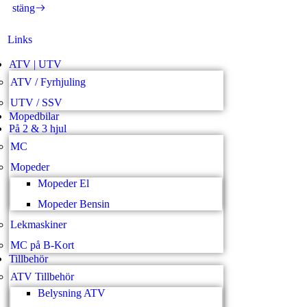
stäng
Links
ATV | UTV
ATV / Fyrhjuling
UTV / SSV
Mopedbilar
På 2 & 3 hjul
MC
Mopeder
Mopeder El
Mopeder Bensin
Lekmaskiner
MC på B-Kort
Tillbehör
ATV Tillbehör
Belysning ATV