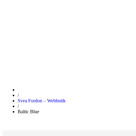
BALTIC BLU
/
Svea Fordon – Webbutik
/
Baltic Blue