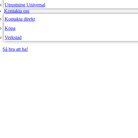
Utrustning Universal
Kontakta oss
Kontakta direkt
Köpa
Verkstad
Så bra att ha!
Så bra att ha!
SVEA FORDON – WEBBUTIK
XTRACK