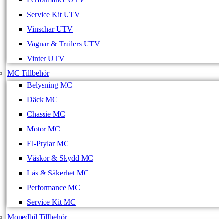
Service Kit UTV
Vinschar UTV
Vagnar & Trailers UTV
Vinter UTV
MC Tillbehör
Belysning MC
Däck MC
Chassie MC
Motor MC
El-Prylar MC
Väskor & Skydd MC
Lås & Säkerhet MC
Performance MC
Service Kit MC
Mopedbil Tillbehör