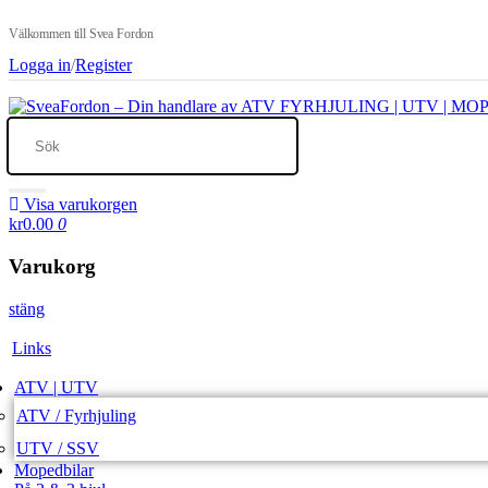
Välkommen till Svea Fordon
Logga in
/
Register
Visa varukorgen
kr0.00
0
Varukorg
stäng
Links
ATV | UTV
ATV / Fyrhjuling
UTV / SSV
Mopedbilar