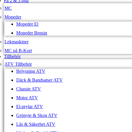
På 2 & 3 hjul
MC
Mopeder
Mopeder El
Mopeder Bensin
Lekmaskiner
MC på B-Kort
Tillbehör
ATV Tillbehör
Belysning ATV
Däck & Bandsatser ATV
Chassie ATV
Motor ATV
El-prylar ATV
Grönyte & Skog ATV
Lås & Säkerhet ATV