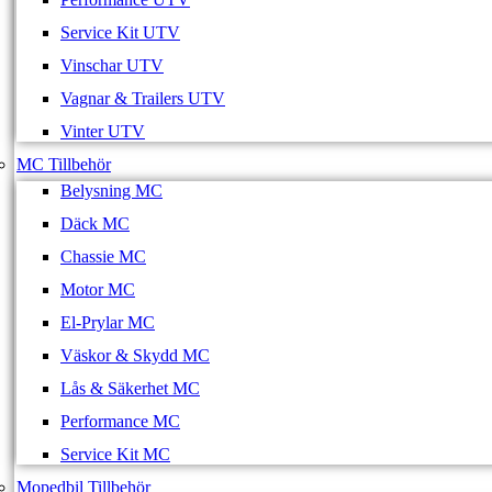
Service Kit UTV
Vinschar UTV
Vagnar & Trailers UTV
Vinter UTV
MC Tillbehör
Belysning MC
Däck MC
Chassie MC
Motor MC
El-Prylar MC
Väskor & Skydd MC
Lås & Säkerhet MC
Performance MC
Service Kit MC
Mopedbil Tillbehör