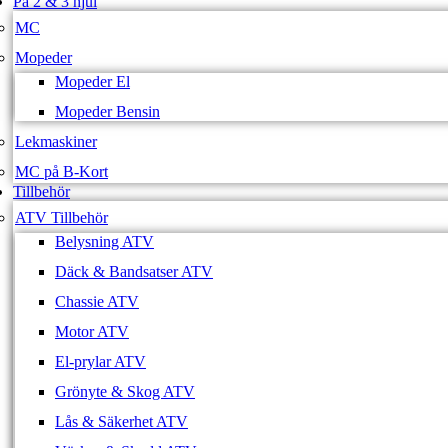
På 2 & 3 hjul
MC
Mopeder
Mopeder El
Mopeder Bensin
Lekmaskiner
MC på B-Kort
Tillbehör
ATV Tillbehör
Belysning ATV
Däck & Bandsatser ATV
Chassie ATV
Motor ATV
El-prylar ATV
Grönyte & Skog ATV
Lås & Säkerhet ATV