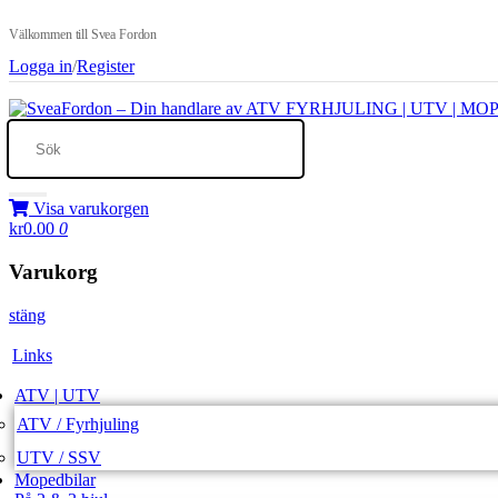
Välkommen till Svea Fordon
Logga in
/
Register
Visa varukorgen
kr0.00
0
Varukorg
stäng
Links
ATV | UTV
ATV / Fyrhjuling
UTV / SSV
Mopedbilar