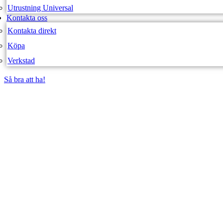
Utrustning Universal
Kontakta oss
Kontakta direkt
Köpa
Verkstad
Så bra att ha!
Så bra att ha!
SVEA FORDON – WEBBUTIK
VÄRME SITS