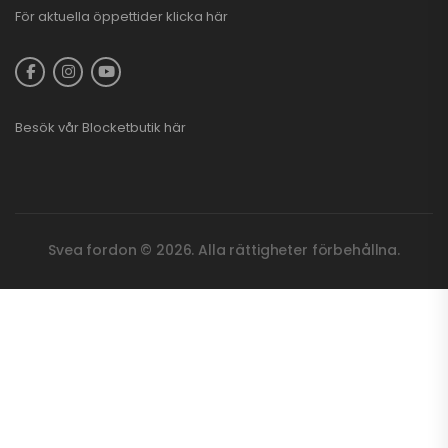
För aktuella öppettider
klicka här
Besök vår
Blocketbutik
här
Svea fordon © 2026. Alla rättigheter förbehållna.