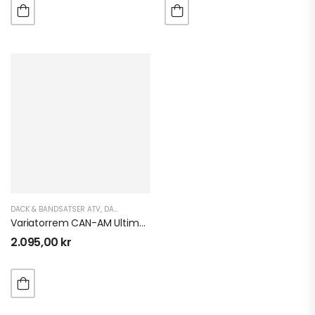
DÄCK & BANDSATSER ATV
,
DÄCK & BANDSATSER UTV
,
PERFORMANCE ATV
,
PERFORMANC
Variatorrem CAN-AM Ultimax UA419
2.095,00
kr