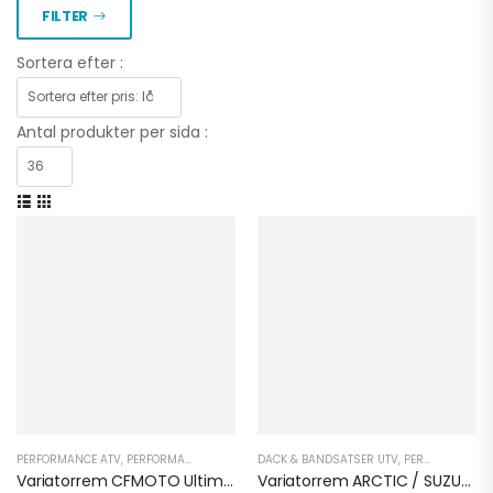
FILTER
Sortera efter :
Antal produkter per sida :
PERFORMANCE ATV
,
PERFORMANCE UTV
,
SERVICE KIT ATV
DÄCK & BANDSATSER UTV
,
SERVICE KIT UTV
,
PERFORMANCE ATV
,
UTRUSTNING
Variatorrem CFMOTO Ultimax UA483
Variatorrem ARCTIC / SUZUKI Ultimax UA401