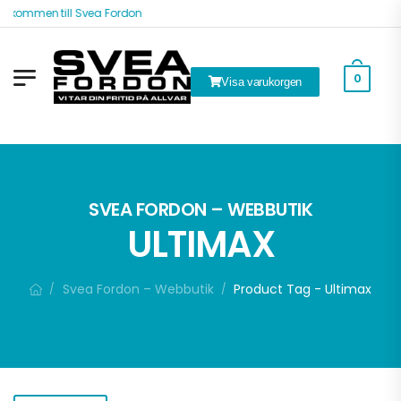
lkommen till Svea Fordon
0
Visa varukorgen
k
SVEA FORDON – WEBBUTIK
ULTIMAX
Svea Fordon – Webbutik
Product Tag - Ultimax
/
/