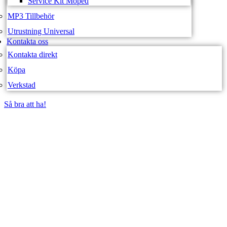
Service Kit Moped
MP3 Tillbehör
Utrustning Universal
Kontakta oss
Kontakta direkt
Köpa
Verkstad
Så bra att ha!
Så bra att ha!
SVEA FORDON –
WEBBUTIK