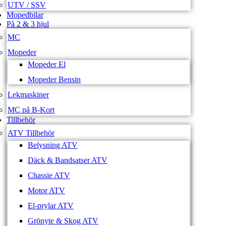
UTV / SSV
Mopedbilar
På 2 & 3 hjul
MC
Mopeder
Mopeder El
Mopeder Bensin
Lekmaskiner
MC på B-Kort
Tillbehör
ATV Tillbehör
Belysning ATV
Däck & Bandsatser ATV
Chassie ATV
Motor ATV
El-prylar ATV
Grönyte & Skog ATV