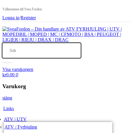
Välkommen till Svea Fordon
Logga in
/
Register
Visa varukorgen
kr0.00
0
Varukorg
stäng
Links
ATV | UTV
ATV / Fyrhjuling