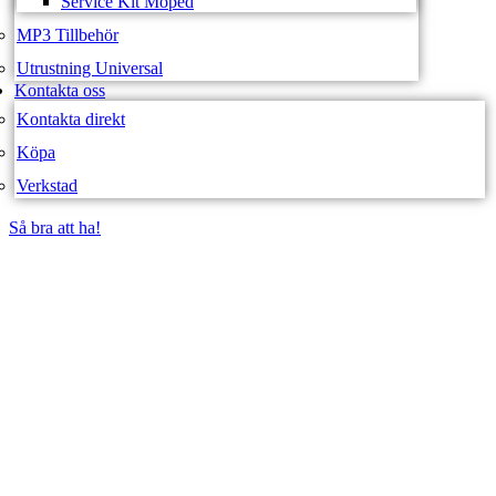
Service Kit Moped
MP3 Tillbehör
Utrustning Universal
Kontakta oss
Kontakta direkt
Köpa
Verkstad
Så bra att ha!
Så bra att ha!
SVEA FORDON –
WEBBUTIK