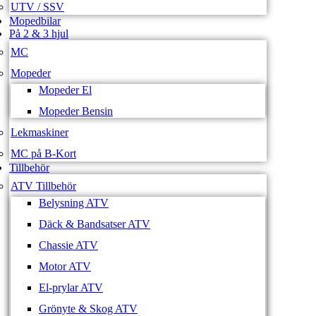
UTV / SSV
Mopedbilar
På 2 & 3 hjul
MC
Mopeder
Mopeder El
Mopeder Bensin
Lekmaskiner
MC på B-Kort
Tillbehör
ATV Tillbehör
Belysning ATV
Däck & Bandsatser ATV
Chassie ATV
Motor ATV
El-prylar ATV
Grönyte & Skog ATV