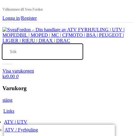
Välkommen till Svea Fordon
Logga in
/
Register
Visa varukorgen
kr0.00
0
Varukorg
stäng
Links
ATV | UTV
ATV / Fyrhjuling