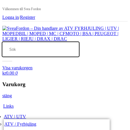
Välkommen till Svea Fordon
Logga in
/
Register
Visa varukorgen
kr0.00
0
Varukorg
stäng
Links
ATV | UTV
ATV / Fyrhjuling