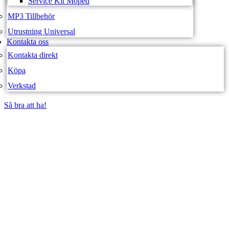
Service Kit Moped
MP3 Tillbehör
Utrustning Universal
Kontakta oss
Kontakta direkt
Köpa
Verkstad
Så bra att ha!
Så bra att ha!
SVEA FORDON –
WEBBUTIK