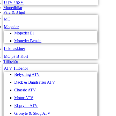
UTV / SSV
Mopedbilar
På 2 & 3 hjul
MC
Mopeder
Mopeder El
Mopeder Bensin
Lekmaskiner
MC på B-Kort
Tillbehör
ATV Tillbehör
Belysning ATV
Däck & Bandsatser ATV
Chassie ATV
Motor ATV
El-prylar ATV
Grönyte & Skog ATV