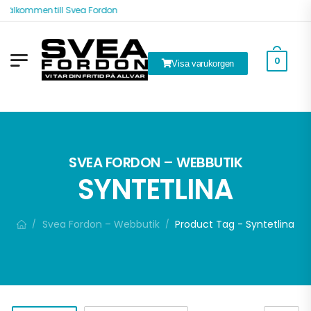
Välkommen till Svea Fordon
0
Visa varukorgen
ök
SVEA FORDON – WEBBUTIK
SYNTETLINA
Svea Fordon – Webbutik
Product Tag - Syntetlina
/
/