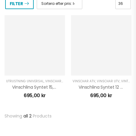
FILTER
UTRUSTNING UNIVERSAL
,
VINSCHAR ATV
,
VINSCHAR UTV
VINSCHAR ATV
,
VINTER ATV
,
VINSCHAR UTV
,
VINTER UTV
,
VINTER ATV
Vinschlina Syntet 15,3 X 4,5
Vinschlina Syntet 12 X 5,5 Artrax
695,00
kr
695,00
kr
Showing
all 2
Products