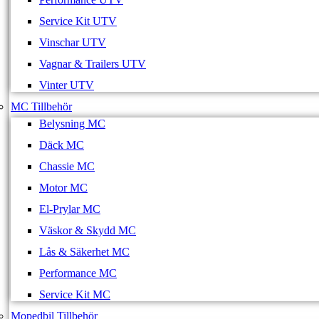
Service Kit UTV
Vinschar UTV
Vagnar & Trailers UTV
Vinter UTV
MC Tillbehör
Belysning MC
Däck MC
Chassie MC
Motor MC
El-Prylar MC
Väskor & Skydd MC
Lås & Säkerhet MC
Performance MC
Service Kit MC
Mopedbil Tillbehör