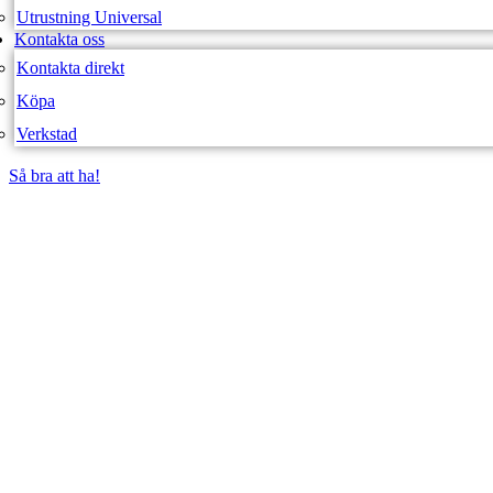
Utrustning Universal
Kontakta oss
Kontakta direkt
Köpa
Verkstad
Så bra att ha!
Så bra att ha!
SVEA FORDON – WEBBUTIK
SVERIGES ME