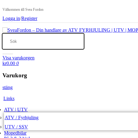
Välkommen till Svea Fordon
Logga in
/
Register
Visa varukorgen
kr0.00
0
Varukorg
stäng
Links
ATV | UTV
ATV / Fyrhjuling
UTV / SSV
Mopedbilar