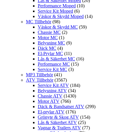
Lås & Säkerhet Moped
(20)
Performance Moped
(10)
Service Kit Moped
(6)
Väskor & Skydd Moped
(14)
MC Tillbehör
(98)
Väskor & Skydd MC
(59)
Chassie MC
(2)
Motor MC
(1)
Belysning MC
(9)
Däck MC
(4)
El-Prylar MC
(11)
Lås & Säkerhet MC
(16)
Performance MC
(15)
Service Kit MC
(3)
MP3 Tillbehör
(41)
ATV Tillbehör
(3567)
Service Kit ATV
(184)
Belysning ATV
(34)
Chassie ATV
(1430)
Motor ATV
(766)
Däck & Bandsatser ATV
(299)
El-prylar ATV
(176)
Grönyte & Skog ATV
(154)
Lås & Säkerhet ATV
(25)
Vagnar & Trailers ATV
(77)