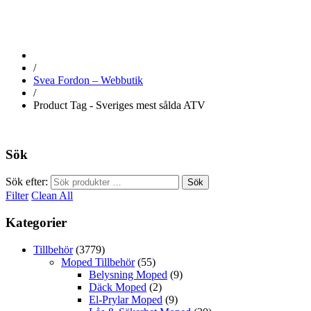
/
Svea Fordon – Webbutik
/
Product Tag - Sveriges mest sålda ATV
Sök
Sök efter:
Sök
Filter
Clean All
Kategorier
Tillbehör
(3779)
Moped Tillbehör
(55)
Belysning Moped
(9)
Däck Moped
(2)
El-Prylar Moped
(9)