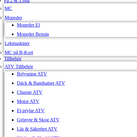
På 2 & 3 hjul
MC
Mopeder
Mopeder El
Mopeder Bensin
Lekmaskiner
MC på B-Kort
Tillbehör
ATV Tillbehör
Belysning ATV
Däck & Bandsatser ATV
Chassie ATV
Motor ATV
El-prylar ATV
Grönyte & Skog ATV
Lås & Säkerhet ATV