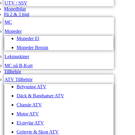
UTV / SSV
Mopedbilar
På 2 & 3 hjul
MC
Mopeder
Mopeder El
Mopeder Bensin
Lekmaskiner
MC på B-Kort
Tillbehör
ATV Tillbehör
Belysning ATV
Däck & Bandsatser ATV
Chassie ATV
Motor ATV
El-prylar ATV
Grönyte & Skog ATV