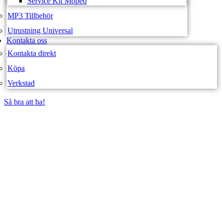
Service Kit Moped
MP3 Tillbehör
Utrustning Universal
Kontakta oss
Kontakta direkt
Köpa
Verkstad
Så bra att ha!
Så bra att ha!
SVEA FORDON –
WEBBUTIK