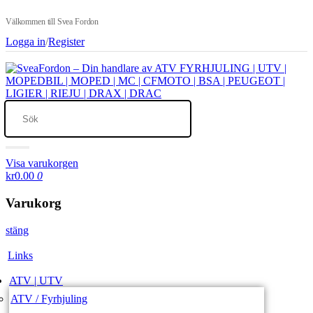
Välkommen till Svea Fordon
Logga in
/
Register
Visa varukorgen
kr0.00
0
Varukorg
stäng
Links
ATV | UTV
ATV / Fyrhjuling