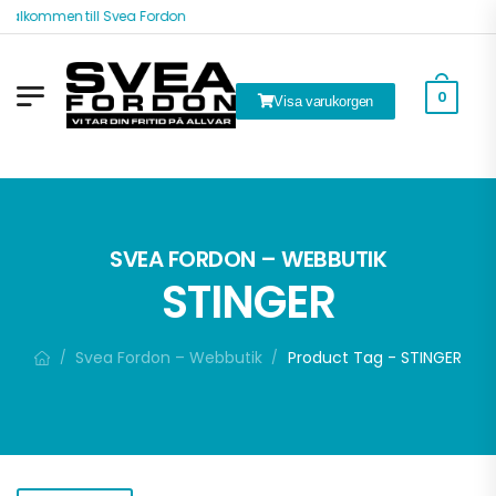
Välkommen till Svea Fordon
0
Visa varukorgen
k
SVEA FORDON – WEBBUTIK
STINGER
Svea Fordon – Webbutik
Product Tag - STINGER
/
/