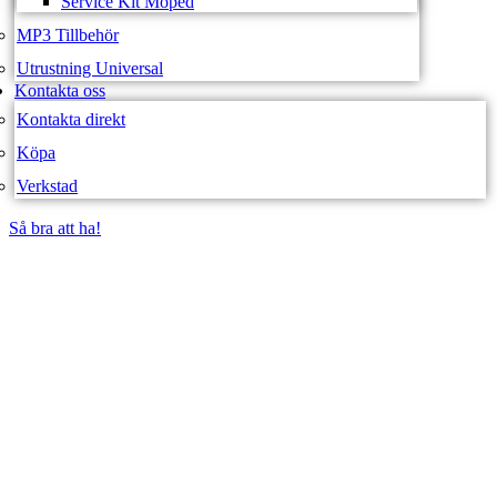
Service Kit Moped
MP3 Tillbehör
Utrustning Universal
Kontakta oss
Kontakta direkt
Köpa
Verkstad
Så bra att ha!
Så bra att ha!
SVEA FORDON –
WEBBUTIK