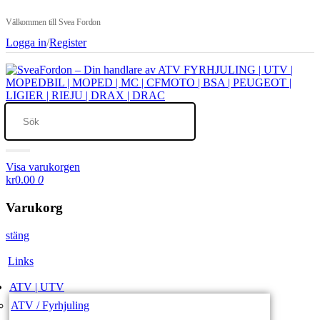
Välkommen till Svea Fordon
Logga in
/
Register
Visa varukorgen
kr0.00
0
Varukorg
stäng
Links
ATV | UTV
ATV / Fyrhjuling