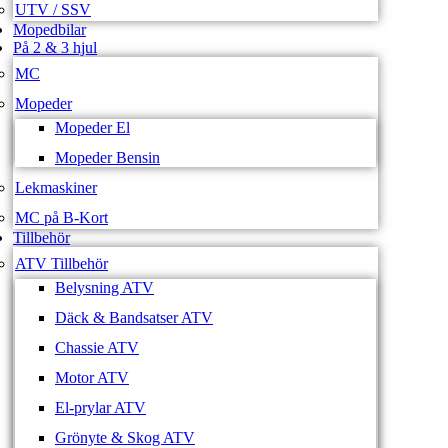
UTV / SSV
Mopedbilar
På 2 & 3 hjul
MC
Mopeder
Mopeder El
Mopeder Bensin
Lekmaskiner
MC på B-Kort
Tillbehör
ATV Tillbehör
Belysning ATV
Däck & Bandsatser ATV
Chassie ATV
Motor ATV
El-prylar ATV
Grönyte & Skog ATV