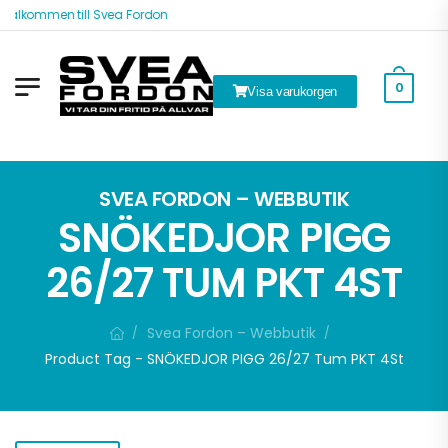
Välkommen till Svea Fordon
0
Visa varukorgen
k
SVEA FORDON – WEBBUTIK
SNÖKEDJOR PIGG
26/27 TUM PKT 4ST
Svea Fordon – Webbutik
/
/
Product Tag - SNÖKEDJOR PIGG 26/27 Tum PKT 4St