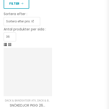
FILTER
Sortera efter :
Antal produkter per sida :
GOES 500 L EPS
TERROX BY CFMOTO
T3B
69.900,00
kr
DÄCK & BANDSATSER ATV
,
DÄCK & BANDSATSER UTV
,
GRÖNYTE & SKOG ATV
,
UTRUSTN
SNÖKEDJOR PIGG 26/27 Tum PKT 4St