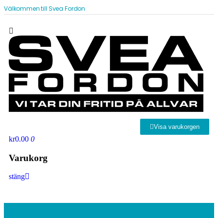
Välkommen till Svea Fordon
Visa varukorgen
kr0.00
0
Varukorg
stäng