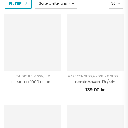
FILTER
CFMOTO UTV & SSV
,
UTV
GÅRD OCH SKOG
,
GRÖNYTE & SKOG ATV
,
G
CFMOTO 1000 UFORCE ARCTIC EDITION
Bensinhävert 13L/min
139,00
kr