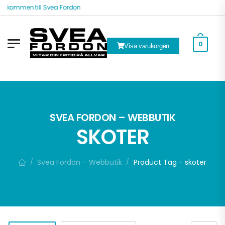
älkommen till Svea Fordon
0
Visa varukorgen
ök
SVEA FORDON – WEBBUTIK
SKOTER
Svea Fordon – Webbutik
Product Tag - skoter
/
/