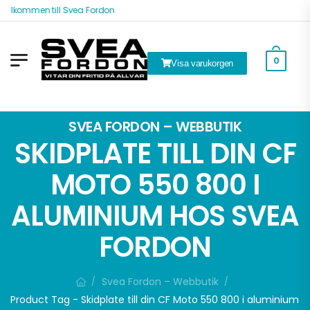
Välkommen till Svea Fordon
0
Visa varukorgen
k
SVEA FORDON – WEBBUTIK
SKIDPLATE TILL DIN CF
MOTO 550 800 I
ALUMINIUM HOS SVEA
FORDON
Svea Fordon – Webbutik
/
/
Product Tag - Skidplate till din CF Moto 550 800 i aluminium