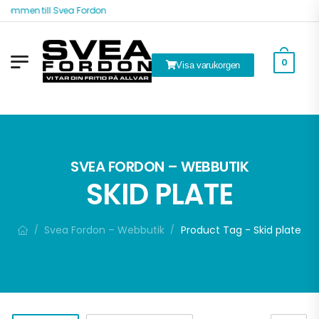
ommen till Svea Fordon
0
Visa varukorgen
ök
SVEA FORDON – WEBBUTIK
SKID PLATE
Svea Fordon – Webbutik
Product Tag - Skid plate
/
/