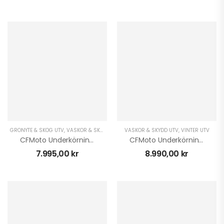
GRÖNYTE & SKOG UTV
,
VÄSKOR & SKYDD UTV
,
VINTER UTV
VÄSKOR & SKYDD UTV
,
VINTER UTV
CFMoto Underkörningsskydd UForce 1000 Plast
CFMoto Underkörningsskydd UForce 1000XL Plast
7.995,00
kr
8.990,00
kr