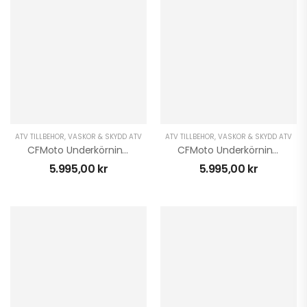
ATV TILLBEHÖR
,
VÄSKOR & SKYDD ATV
ATV TILLBEHÖR
,
VÄSKOR & SKYDD ATV
CFMoto Underkörningsskydd CForce 450/520 L Plast 2023
CFMoto Underkörningsskydd CForce 450/520 S Plast 2023
5.995,00
kr
5.995,00
kr