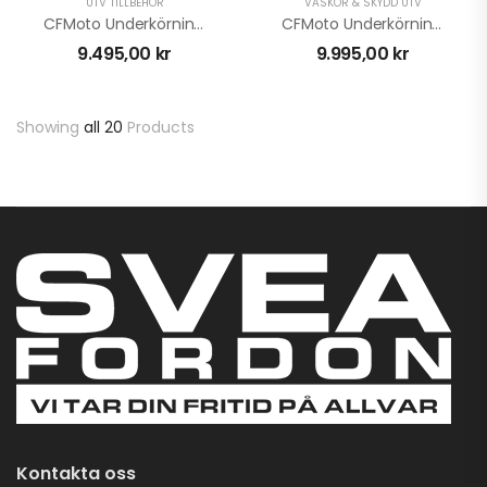
UTV TILLBEHÖR
VÄSKOR & SKYDD UTV
CFMoto Underkörningsskydd Uforce 1000 Aluminium
CFMoto Underkörningsskydd ZForce 950 Sport
9.495,00
kr
9.995,00
kr
Showing
all 20
Products
Kontakta oss