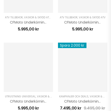
ATV TILLBEHÖR
,
VÄSKOR & SKYDD ATV
,
VINTER ATV
ATV TILLBEHÖR
,
VÄSKOR & SKYDD ATV
CFMoto Underkörningsskydd 850/1000 Gen3 Plast
CFMoto Underkörningsskydd Goes 400/500 L Terrox
5.995,00
kr
5.995,00
kr
Spara 2.000 kr
UTRUSTNING UNIVERSAL
,
VÄSKOR & SKYDD ATV
KAMPANJER OCH DEALS
,
VINTER ATV
,
VÄSKOR & SKYDD UTV
CFMoto Underkörningsskydd CForce 625 S Plast 2023+
CFMoto Underkörningskydd 550/800 UForce Aluminium
5.995,00
kr
7.495,00
kr
9.495,00
kr