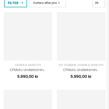
FILTER
VÄSKOR & SKYDD ATV
ATV TILLBEHÖR
,
VÄSKOR & SKYDD ATV
CFMoto Underkörningsskydd CForce 625 L Plast
CFMoto Underkörningsskydd CForce 550/600 Plast
5.990,00
kr
5.990,00
kr