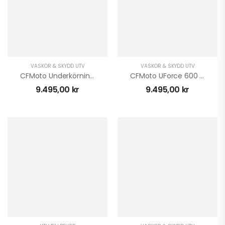
VÄSKOR & SKYDD UTV
VÄSKOR & SKYDD UTV
CFMoto Underkörningsskydd ZForce 50/50 Plast/Alu
CFMoto UForce 600 50/50 Plast/Alu Skid Plate
9.495,00
kr
9.495,00
kr