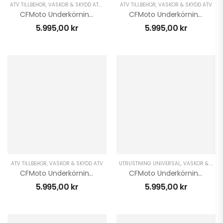
ATV TILLBEHÖR
,
VÄSKOR & SKYDD ATV
,
VINTER ATV
ATV TILLBEHÖR
,
VÄSKOR & SKYDD ATV
CFMoto Underkörningsskydd 850/1000 XC Serie Plast
CFMoto Underkörningsskydd CForce 450/520 L Plast
5.995,00
kr
5.995,00
kr
ATV TILLBEHÖR
,
VÄSKOR & SKYDD ATV
UTRUSTNING UNIVERSAL
,
VÄSKOR & SKYDD ATV
CFMoto Underkörningsskydd CForce 800/820 Plast
CFMoto Underkörningsskydd CForce 625 S Plast
5.995,00
kr
5.995,00
kr