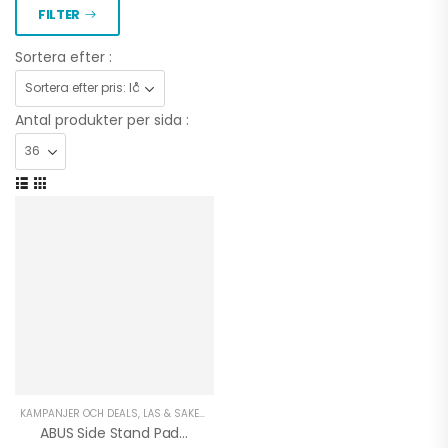
FILTER
Sortera efter :
Antal produkter per sida :
KAMPANJER OCH DEALS
,
LÅS & SÄKERHET MC
,
LÅS & SÄKERHET MOPED
,
MOPED TILLBEHÖ
ABUS Side Stand Pad SSP20