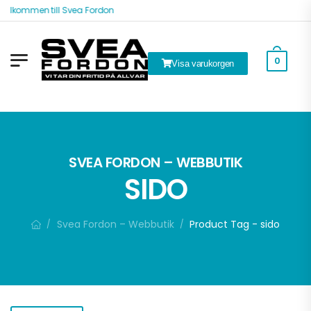
Välkommen till Svea Fordon
0
Visa varukorgen
k
SVEA FORDON – WEBBUTIK
SIDO
Svea Fordon – Webbutik
Product Tag - sido
/
/