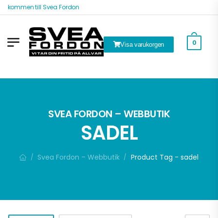
älkommen till Svea Fordon
0
Visa varukorgen
ök
SVEA FORDON – WEBBUTIK
SADEL
Svea Fordon – Webbutik
Product Tag - sadel
/
/