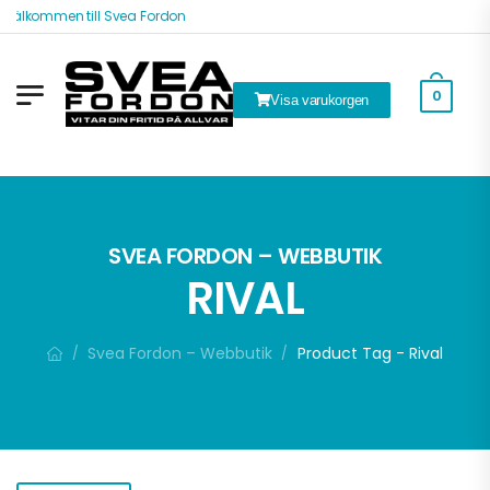
Välkommen till Svea Fordon
0
Visa varukorgen
k
SVEA FORDON – WEBBUTIK
RIVAL
Svea Fordon – Webbutik
Product Tag - Rival
/
/