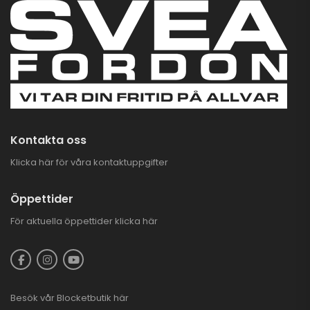
CFMOTO CFORCE
625 TOURING EFI EPS
4X4
93.900,00
kr
–
97.900,00
kr
GOES 500 L EPS
TERROX BY CFMOTO
T3B
69.900,00
kr
Kontakta oss
Klicka här för våra kontaktuppgifter
Öppettider
För aktuella öppettider
klicka här
Besök vår
Blocketbutik
här