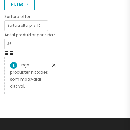
FILTER
Sortera efter :
Antal produkter per sida :
Inga
produkter hittades
som motsvarar
ditt val.
para 3.000 kr
PLOGKAMPANJ
CFMOTO UTV
4.995,00
kr
7.995,00
kr