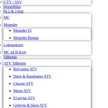
UTV / SSV
Mopedbilar
På 2 & 3 hjul
MC
Mopeder
Mopeder El
Mopeder Bensin
Lekmaskiner
MC på B-Kort
Tillbehör
ATV Tillbehör
Belysning ATV
Däck & Bandsatser ATV
Chassie ATV
Motor ATV
El-prylar ATV
Grönyte & Skog ATV