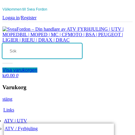
Välkommen till Svea Fordon
Logga in
/
Register
Visa varukorgen
kr0.00
0
Varukorg
stäng
Links
ATV | UTV
ATV / Fyrhjuling