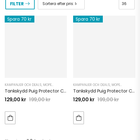
FILTER
Spara 70 kr
Spara 70 kr
KAMPANJER OCH DEALS
,
MOPED TILLBEHÖR EL
KAMPANJER OCH DEALS
,
MP3 TILLBEHÖR
,
PERFORMANCE ATV
,
MOPED TILLBEHÖR EL
,
PER
Tankskydd Puig Protector Clear
Tankskydd Puig Protector Carbon
129,00
kr
199,00
kr
129,00
kr
199,00
kr