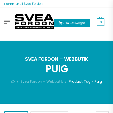
Välkommen till Svea Fordon
0
Visa varukorgen
ök
SVEA FORDON – WEBBUTIK
PUIG
Svea Fordon – Webbutik
Product Tag - Puig
/
/