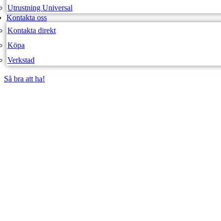
Utrustning Universal
Kontakta oss
Kontakta direkt
Köpa
Verkstad
Så bra att ha!
Så bra att ha!
SVEA FORDON – WEBBUTIK
PILBÅGE EK