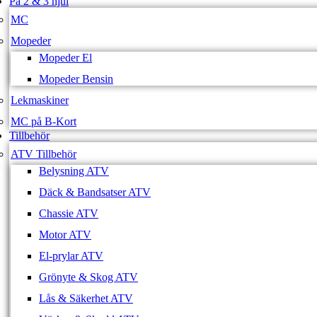
På 2 & 3 hjul
MC
Mopeder
Mopeder El
Mopeder Bensin
Lekmaskiner
MC på B-Kort
Tillbehör
ATV Tillbehör
Belysning ATV
Däck & Bandsatser ATV
Chassie ATV
Motor ATV
El-prylar ATV
Grönyte & Skog ATV
Lås & Säkerhet ATV