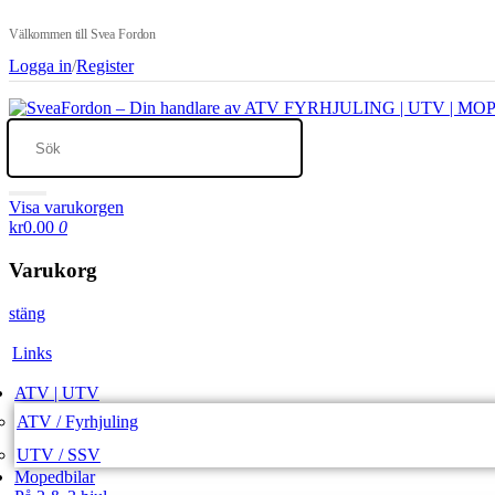
Välkommen till Svea Fordon
Logga in
/
Register
Visa varukorgen
kr0.00
0
Varukorg
stäng
Links
ATV | UTV
ATV / Fyrhjuling
UTV / SSV
Mopedbilar