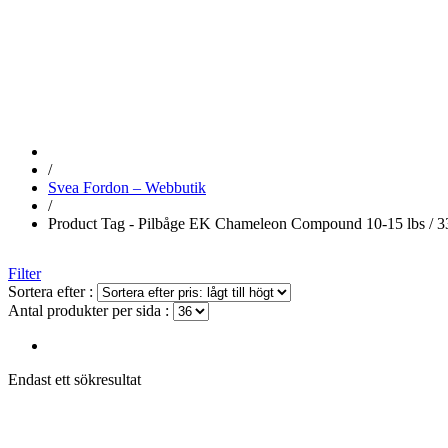
10-15 LBS / 33″
/
Svea Fordon – Webbutik
/
Product Tag - Pilbåge EK Chameleon Compound 10-15 lbs / 3
Filter
Sortera efter :
Antal produkter per sida :
Endast ett sökresultat