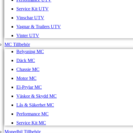
Service Kit UTV
Vinschar UTV
Vagnar & Trailers UTV
Vinter UTV
MC Tillbehör
Belysning MC
Däck MC
Chassie MC
Motor MC
El-Prylar MC
Väskor & Skydd MC
Lås & Säkerhet MC
Performance MC
Service Kit MC
Mopedbil Tillbehör