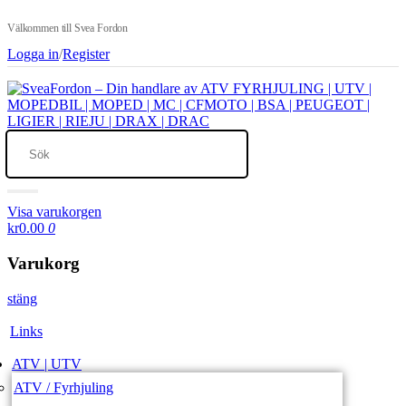
Välkommen till Svea Fordon
Logga in
/
Register
Visa varukorgen
kr0.00
0
Varukorg
stäng
Links
ATV | UTV
ATV / Fyrhjuling