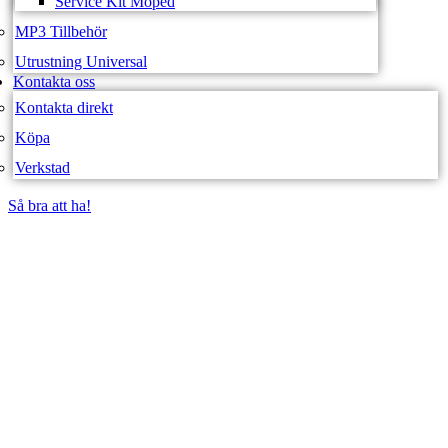
Service Kit Moped
MP3 Tillbehör
Utrustning Universal
Kontakta oss
Kontakta direkt
Köpa
Verkstad
Så bra att ha!
Så bra att ha!
SVEA FORDON –
WEBBUTIK