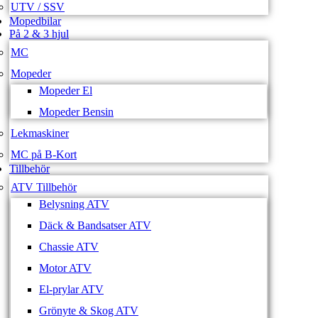
UTV / SSV
Mopedbilar
På 2 & 3 hjul
MC
Mopeder
Mopeder El
Mopeder Bensin
Lekmaskiner
MC på B-Kort
Tillbehör
ATV Tillbehör
Belysning ATV
Däck & Bandsatser ATV
Chassie ATV
Motor ATV
El-prylar ATV
Grönyte & Skog ATV