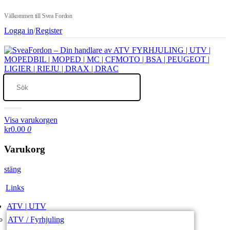
Välkommen till Svea Fordon
Logga in
/
Register
Visa varukorgen
kr0.00
0
Varukorg
stäng
Links
ATV | UTV
ATV / Fyrhjuling