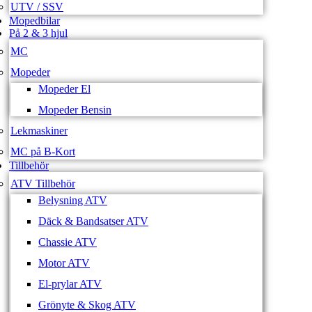
UTV / SSV
Mopedbilar
På 2 & 3 hjul
MC
Mopeder
Mopeder El
Mopeder Bensin
Lekmaskiner
MC på B-Kort
Tillbehör
ATV Tillbehör
Belysning ATV
Däck & Bandsatser ATV
Chassie ATV
Motor ATV
El-prylar ATV
Grönyte & Skog ATV