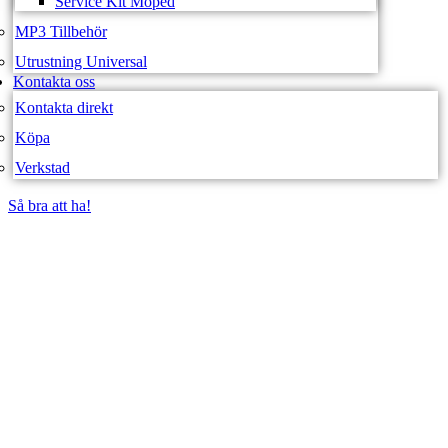
Service Kit Moped
MP3 Tillbehör
Utrustning Universal
Kontakta oss
Kontakta direkt
Köpa
Verkstad
Så bra att ha!
Så bra att ha!
SVEA FORDON –
WEBBUTIK