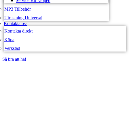
Service Kit Moped
MP3 Tillbehör
Utrustning Universal
Kontakta oss
Kontakta direkt
Köpa
Verkstad
Så bra att ha!
Så bra att ha!
SVEA FORDON –
WEBBUTIK