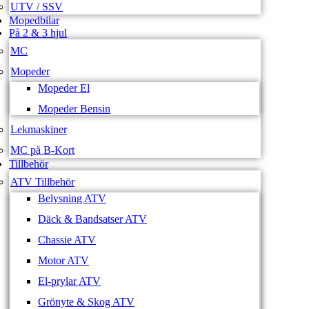
UTV / SSV
Mopedbilar
På 2 & 3 hjul
MC
Mopeder
Mopeder El
Mopeder Bensin
Lekmaskiner
MC på B-Kort
Tillbehör
ATV Tillbehör
Belysning ATV
Däck & Bandsatser ATV
Chassie ATV
Motor ATV
El-prylar ATV
Grönyte & Skog ATV