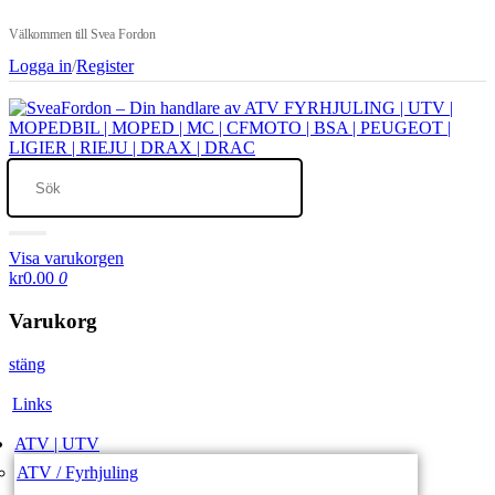
Välkommen till Svea Fordon
Logga in
/
Register
Visa varukorgen
kr0.00
0
Varukorg
stäng
Links
ATV | UTV
ATV / Fyrhjuling