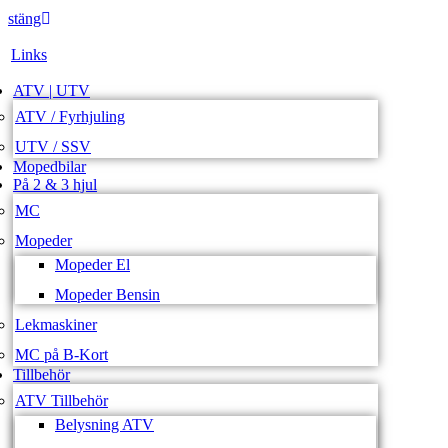
stäng
Links
ATV | UTV
ATV / Fyrhjuling
UTV / SSV
Mopedbilar
På 2 & 3 hjul
MC
Mopeder
Mopeder El
Mopeder Bensin
Lekmaskiner
MC på B-Kort
Tillbehör
ATV Tillbehör
Belysning ATV