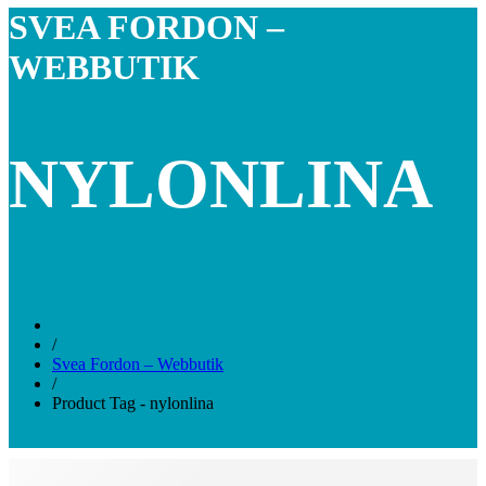
SVEA FORDON –
WEBBUTIK
NYLONLINA
/
Svea Fordon – Webbutik
/
Product Tag - nylonlina