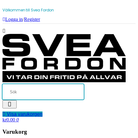
Välkommen till Svea Fordon
Logga in
/
Register
Visa varukorgen
kr0.00
0
Varukorg