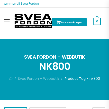
lkommen till Svea Fordon
0
Visa varukorgen
ök
SVEA FORDON – WEBBUTIK
NK800
Svea Fordon – Webbutik
Product Tag - nk800
/
/