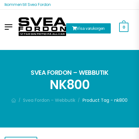
älkommen till Svea Fordon
0
Visa varukorgen
k
SVEA FORDON – WEBBUTIK
NK800
Svea Fordon – Webbutik
Product Tag - nk800
/
/