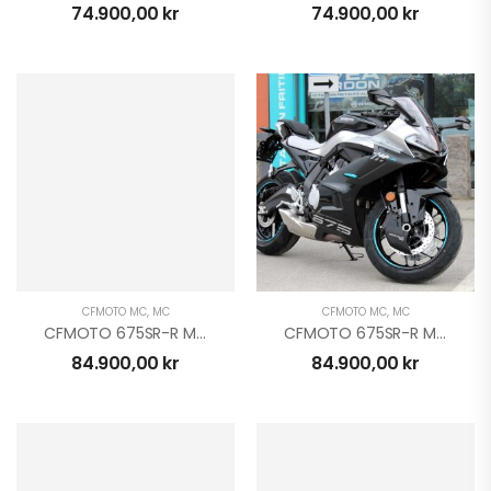
74.900,00
kr
74.900,00
kr
Stubbfräs SG-8 IB
25.995,00
kr
BlackWolf Flistugg
Med Elstart | B&S 150
25.900,00
kr
para 8.600 kr
CFMoto CForce XC
CFMOTO MC
,
MC
CFMOTO MC
,
MC
850/1000 TJD
CFMOTO 675SR-R MC
CFMOTO 675SR-R MC
Bandsats XGEN 4S
59.900,00
kr
84.900,00
kr
84.900,00
kr
68.500,00
kr