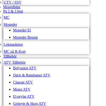
UTV / SSV
Mopedbilar
På 2 & 3 hjul
MC
Mopeder
Mopeder El
Mopeder Bensin
Lekmaskiner
MC på B-Kort
Tillbehör
ATV Tillbehör
Belysning ATV
Däck & Bandsatser ATV
Chassie ATV
Motor ATV
El-prylar ATV
Grönyte & Skog ATV