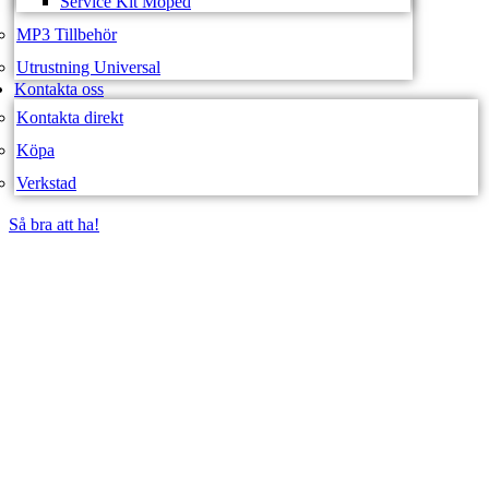
Service Kit Moped
MP3 Tillbehör
Utrustning Universal
Kontakta oss
Kontakta direkt
Köpa
Verkstad
Så bra att ha!
Så bra att ha!
SVEA FORDON –
WEBBUTIK