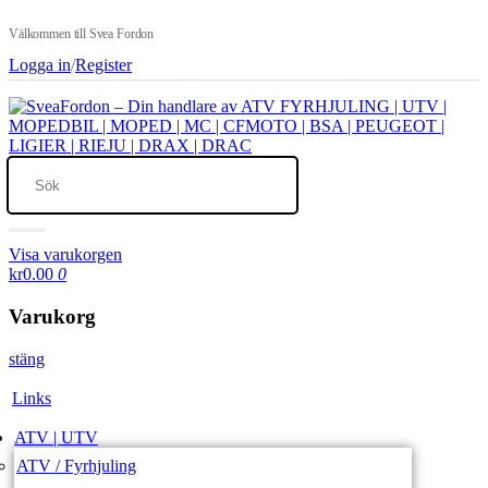
Välkommen till Svea Fordon
Logga in
/
Register
Visa varukorgen
kr0.00
0
Varukorg
stäng
Links
ATV | UTV
ATV / Fyrhjuling