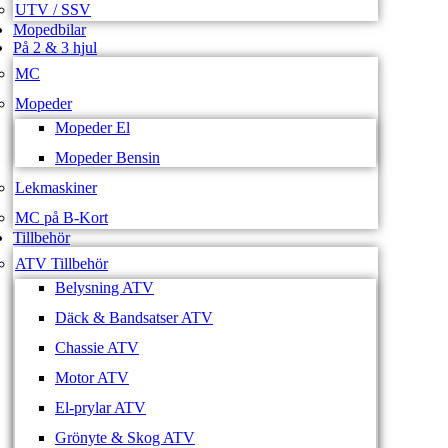
UTV / SSV
Mopedbilar
På 2 & 3 hjul
MC
Mopeder
Mopeder El
Mopeder Bensin
Lekmaskiner
MC på B-Kort
Tillbehör
ATV Tillbehör
Belysning ATV
Däck & Bandsatser ATV
Chassie ATV
Motor ATV
El-prylar ATV
Grönyte & Skog ATV