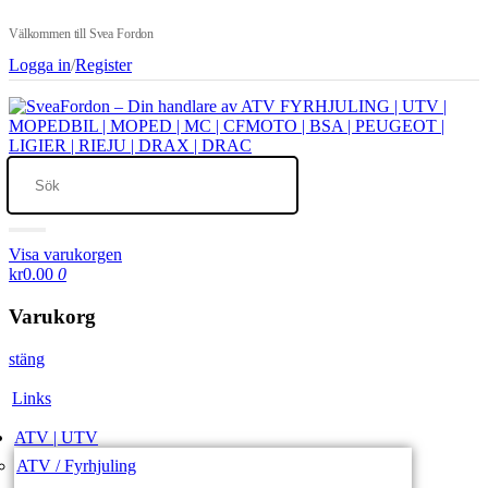
Välkommen till Svea Fordon
Logga in
/
Register
Visa varukorgen
kr0.00
0
Varukorg
stäng
Links
ATV | UTV
ATV / Fyrhjuling