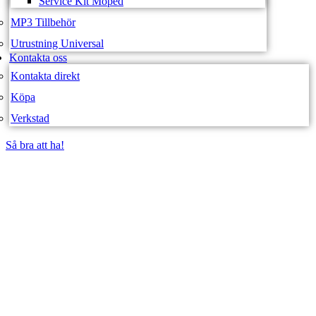
Service Kit Moped
MP3 Tillbehör
Utrustning Universal
Kontakta oss
Kontakta direkt
Köpa
Verkstad
Så bra att ha!
Så bra att ha!
SVEA FORDON –
WEBBUTIK