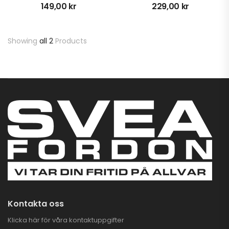
149,00
kr
229,00
kr
para 3.000 kr
PLOGKAMPANJ
CFMOTO UTV
4.995,00
kr
Showing
all 2
Products
7.995,00
kr
Stubbfräs SG-8 IB
25.995,00
kr
SUPERKAMPANJ PÅ
CFMOTO & GOES
ATV
Kontakta oss
Klicka här för våra kontaktuppgifter