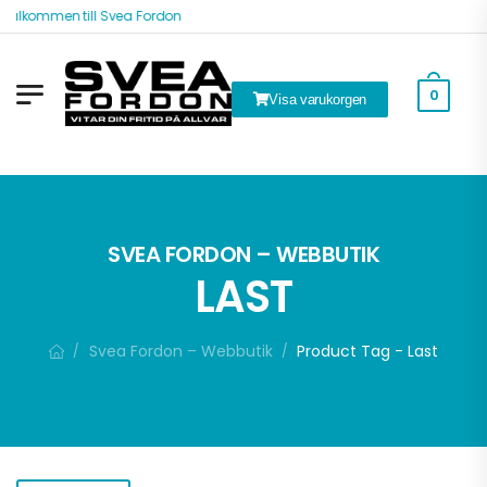
Välkommen till Svea Fordon
0
Visa varukorgen
k
SVEA FORDON – WEBBUTIK
LAST
Svea Fordon – Webbutik
Product Tag - Last
/
/