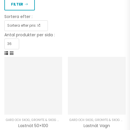
FILTER
Sortera efter :
Antal produkter per sida :
GÅRD OCH SKOG
,
GRÖNYTE & SKOG ATV
,
GRÖNYTE & SKOG UTV
GÅRD OCH SKOG
,
GRÖNYTE & SKOG ATV
,
UTRUSTNING UNIVERS
,
G
Lastnät 50×100
Lastnät Vagn