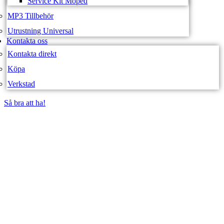
Service Kit Moped
MP3 Tillbehör
Utrustning Universal
Kontakta oss
Kontakta direkt
Köpa
Verkstad
Så bra att ha!
Så bra att ha!
SVEA FORDON –
WEBBUTIK