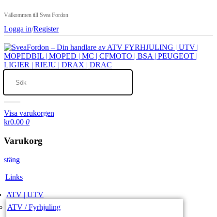
Välkommen till Svea Fordon
Logga in
/
Register
Visa varukorgen
kr0.00
0
Varukorg
stäng
Links
ATV | UTV
ATV / Fyrhjuling