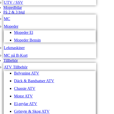
UTV / SSV
Mopedbilar
På 2 & 3 hjul
MC
Mopeder
Mopeder El
Mopeder Bensin
Lekmaskiner
MC på B-Kort
Tillbehör
ATV Tillbehör
Belysning ATV
Däck & Bandsatser ATV
Chassie ATV
Motor ATV
El-prylar ATV
Grönyte & Skog ATV