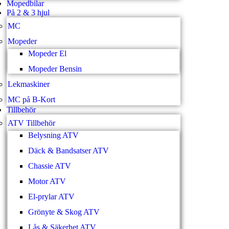
Mopedbilar
På 2 & 3 hjul
MC
Mopeder
Mopeder El
Mopeder Bensin
Lekmaskiner
MC på B-Kort
Tillbehör
ATV Tillbehör
Belysning ATV
Däck & Bandsatser ATV
Chassie ATV
Motor ATV
El-prylar ATV
Grönyte & Skog ATV
Lås & Säkerhet ATV