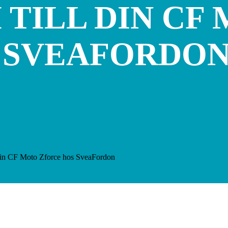
 TILL DIN CF
 SVEAFORDO
 din CF Moto Zforce hos SveaFordon