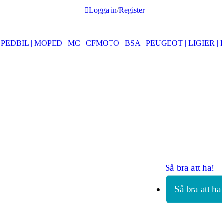
Logga in
/
Register
Så bra att ha!
Så bra att ha