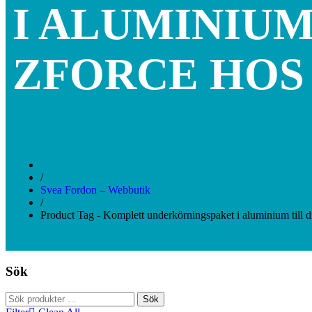
I ALUMINIUM
ZFORCE HOS
/
Svea Fordon – Webbutik
/
Product Tag - Komplett underkörningspaket i aluminium till
Sök
Sök