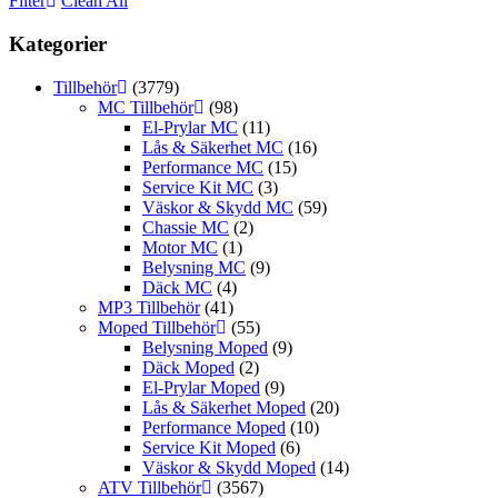
Filter
Clean All
Kategorier
Tillbehör
(3779)
MC Tillbehör
(98)
El-Prylar MC
(11)
Lås & Säkerhet MC
(16)
Performance MC
(15)
Service Kit MC
(3)
Väskor & Skydd MC
(59)
Chassie MC
(2)
Motor MC
(1)
Belysning MC
(9)
Däck MC
(4)
MP3 Tillbehör
(41)
Moped Tillbehör
(55)
Belysning Moped
(9)
Däck Moped
(2)
El-Prylar Moped
(9)
Lås & Säkerhet Moped
(20)
Performance Moped
(10)
Service Kit Moped
(6)
Väskor & Skydd Moped
(14)
ATV Tillbehör
(3567)