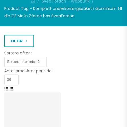
Svea Fordon – Webbutik
/
/
Product Tag - Komplett underkörningspaket i aluminium till
din CF Moto Zforce hos SveaFordon
FILTER
Sortera efter :
Antal produkter per sida :