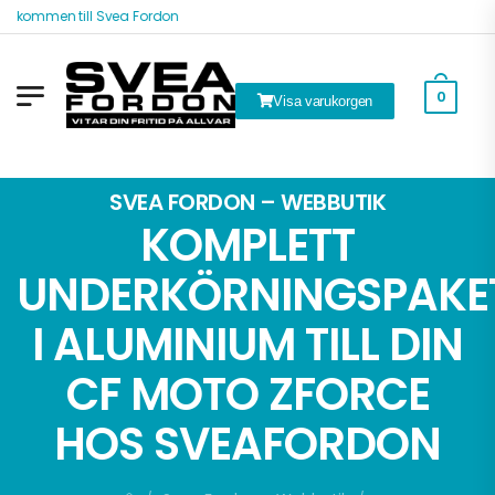
älkommen till Svea Fordon
0
Visa varukorgen
k
SVEA FORDON – WEBBUTIK
KOMPLETT
UNDERKÖRNINGSPAKE
I ALUMINIUM TILL DIN
CF MOTO ZFORCE
HOS SVEAFORDON