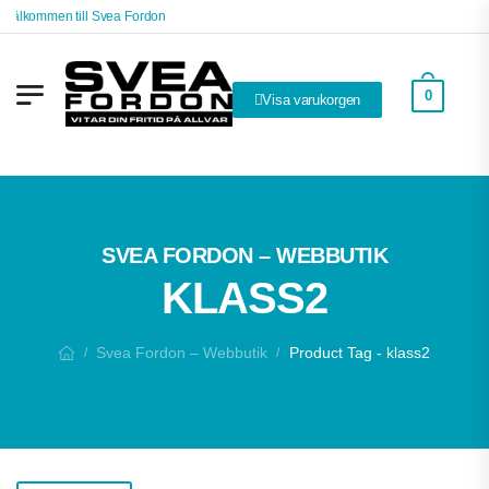
Välkommen till Svea Fordon
0
Visa varukorgen
SVEA FORDON – WEBBUTIK
KLASS2
Svea Fordon – Webbutik
Product Tag - klass2
/
/